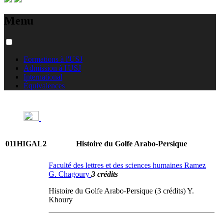
Menu
Formations à l'USJ
Admission à l'USJ
International
Équivalences
011HIGAL2
Histoire du Golfe Arabo-Persique
Faculté des lettres et des sciences humaines Ramez
G. Chagoury
3 crédits
Histoire du Golfe Arabo-Persique (3 crédits) Y.
Khoury