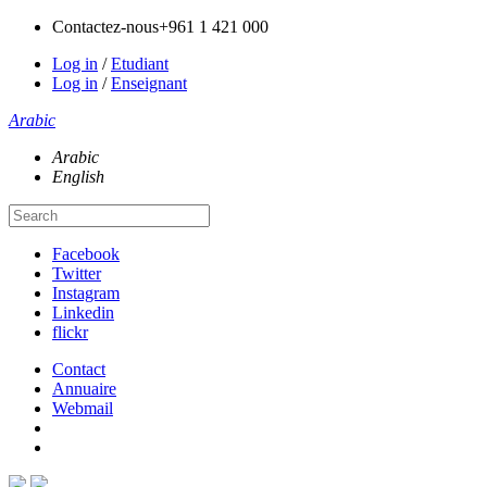
Contactez-nous
+961 1 421 000
Log in
/
Etudiant
Log in
/
Enseignant
Arabic
Arabic
English
Facebook
Twitter
Instagram
Linkedin
flickr
Contact
Annuaire
Webmail