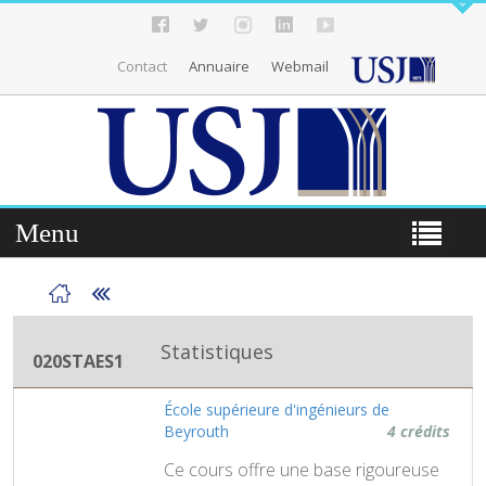
Contact
Annuaire
Webmail
Menu
Statistiques
020STAES1
École supérieure d'ingénieurs de
Beyrouth
4 crédits
Ce cours offre une base rigoureuse