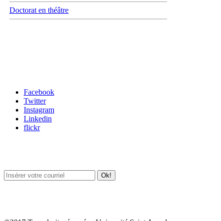
Doctorat en théâtre
Carrefour des médias sociaux
Facebook
Twitter
Instagram
Linkedin
flickr
Newsletter / USJ Culture
Newsletter / USJ Nouvelles