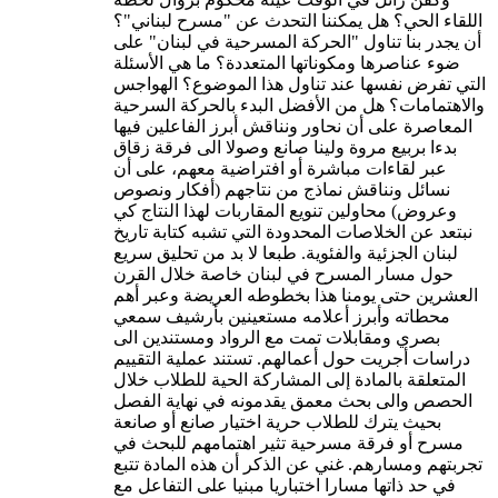
اللقاء الحي؟ هل يمكننا التحدث عن "مسرح لبناني"؟
أن يجدر بنا تناول "الحركة المسرحية في لبنان" على
ضوء عناصرها ومكوناتها المتعددة؟ ما هي الأسئلة
التي تفرض نفسها عند تناول هذا الموضوع؟ الهواجس
والاهتمامات؟ هل من الأفضل البدء بالحركة السرحية
المعاصرة على أن نحاور ونناقش أبرز الفاعلين فيها
بدءا بربيع مروة ولينا صانع وصولا الى فرقة زقاق
عبر لقاءات مباشرة أو افتراضية معهم، على أن
نسائل ونناقش نماذج من نتاجهم (أفكار ونصوص
وعروض) محاولين تنويع المقاربات لهذا النتاج كي
نبتعد عن الخلاصات المحدودة التي تشبه كتابة تاريخ
لبنان الجزئية والفئوية. طبعا لا بد من تحليق سريع
حول مسار المسرح في لبنان خاصة خلال القرن
العشرين حتى يومنا هذا بخطوطه العريضة وعبر أهم
محطاته وأبرز أعلامه مستعينين بأرشيف سمعي
بصري ومقابلات تمت مع الرواد ومستندين الى
دراسات أجريت حول أعمالهم. تستند عملية التقييم
المتعلقة بالمادة إلى المشاركة الحية للطلاب خلال
الحصص والى بحث معمق يقدمونه في نهاية الفصل
بحيث يترك للطلاب حرية اختيار صانع أو صانعة
مسرح أو فرقة مسرحية تثير اهتمامهم للبحث في
تجربتهم ومسارهم. غني عن الذكر أن هذه المادة تتبع
في حد ذاتها مسارا اختباريا مبنيا على التفاعل مع