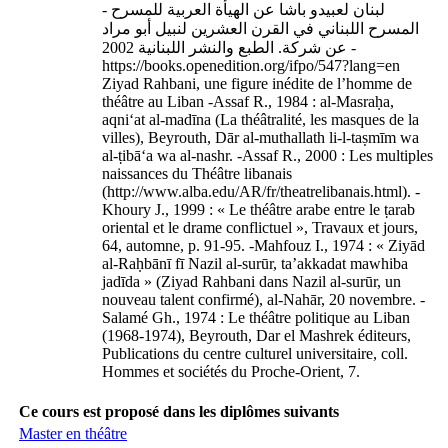
لبنان لعبيدو باشا عن الهيأة العربية للمسرح -
المسرح اللبناني في القرن العشرين لنبيل أبو مراد
عن شركة. الطبع والنشر اللبنانية 2002 -
https://books.openedition.org/ifpo/547?lang=en
Ziyad Rahbani, une figure inédite de l’homme de
théâtre au Liban -Assaf R., 1984 : al-Masraḥa,
aqni‘at al-madīna (La théâtralité, les masques de la
villes), Beyrouth, Dār al-muthallath li-l-taṣmīm wa
al-ṭibā‘a wa al-nashr. -Assaf R., 2000 : Les multiples
naissances du Théâtre libanais
(http://www.alba.edu/AR/fr/theatrelibanais.html). -
Khoury J., 1999 : « Le théâtre arabe entre le ṭarab
oriental et le drame conflictuel », Travaux et jours,
64, automne, p. 91-95. -Mahfouz I., 1974 : « Ziyād
al-Raḥbānī fī Nazil al-surūr, ta’akkadat mawhiba
jadīda » (Ziyad Rahbani dans Nazil al-surūr, un
nouveau talent confirmé), al-Nahār, 20 novembre. -
Salamé Gh., 1974 : Le théâtre politique au Liban
(1968-1974), Beyrouth, Dar el Mashrek éditeurs,
Publications du centre culturel universitaire, coll.
Hommes et sociétés du Proche-Orient, 7.
Ce cours est proposé dans les diplômes suivants
Master en théâtre