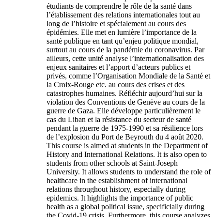
étudiants de comprendre le rôle de la santé dans
l’établissement des relations internationales tout au
long de l’histoire et spécialement au cours des
épidémies. Elle met en lumière l’importance de la
santé publique en tant qu’enjeu politique mondial,
surtout au cours de la pandémie du coronavirus. Par
ailleurs, cette unité analyse l’internationalisation des
enjeux sanitaires et l’apport d’acteurs publics et
privés, comme l’Organisation Mondiale de la Santé et
la Croix-Rouge etc. au cours des crises et des
catastrophes humaines. Réfléchir aujourd’hui sur la
violation des Conventions de Genève au cours de la
guerre de Gaza. Elle développe particulièrement le
cas du Liban et la résistance du secteur de santé
pendant la guerre de 1975-1990 et sa résilience lors
de l’explosion du Port de Beyrouth du 4 août 2020.
This course is aimed at students in the Department of
History and International Relations. It is also open to
students from other schools at Saint-Joseph
University. It allows students to understand the role of
healthcare in the establishment of international
relations throughout history, especially during
epidemics. It highlights the importance of public
health as a global political issue, specificially during
the Covid-19 crisis. Furthermore, this course analyzes