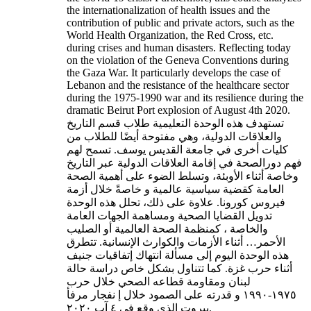
the internationalization of health issues and the
contribution of public and private actors, such as the
World Health Organization, the Red Cross, etc.
during crises and human disasters. Reflecting today
on the violation of the Geneva Conventions during
the Gaza War. It particularly develops the case of
Lebanon and the resistance of the healthcare sector
during the 1975-1990 war and its resilience during the
dramatic Beirut Port explosion of August 4th 2020.
تستهدف هذه الوحدة التعليمية طلاب قسم التاريخ
والعلاقات الدولية، وهي مفتوحة أيضًا للطلاب من
كليات أخرى في جامعة القديس يوسف. تسمح لهم
فهم دورالصحة في إقامة العلاقات الدولية عبر التاريخ
وخاصة أثناء الأوبئة، وتسلط الضوء على أهمية الصحة
العامة كقضية سياسية عالمية و خاصةً خلال أزمة
فيروس كورونا. علاوة على ذلك، تحلل هذه الوحدة
تدويل القضايا الصحية ومساهمة الجهات العامة
والخاصة ، كمنظمة الصحة العالمية أو الصليب
الأحمر… أثناء الأزمات والكوارث الإنسانية. تتطرق
هذه الوحدة اليوم إلى مسألة انتهاك إتفاقيات جنيف
أثناء حرب غزة. كما تتناول بشكل خاص دراسة حالة
لبنان ومقاومة قطاعه الصحي خلال حرب
١٩٧٥-١٩٩٠ و قدرته على الصمود خلال إ نفجار مرفأ
بيروت الذي وقع في ٤ آب ٢٠٢٠.