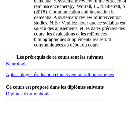
dementia: A systematic review of the efficacy of
reminiscence therapy. Worrall, L., & Sherratt, S.
(2018). Communication and interaction in
dementia: A systematic review of intervention
studies. N.B : Veuillez noter que ce syllabus est
sujet à des ajustements, et les dates précises des
cours, les évaluations et les références
bibliographiques supplémentaires seront
communiquées au début du cours.
Les prérequis de ce cours sont les suivants
Neurologie
Aphasiologie: évaluation et intervention orthophoniques
Ce cours est proposé dans les diplômes suivants
Diplôme d'orthophonie
Carrefour des médias sociaux