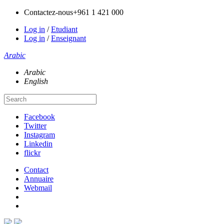
Contactez-nous
+961 1 421 000
Log in
/
Etudiant
Log in
/
Enseignant
Arabic
Arabic
English
Facebook
Twitter
Instagram
Linkedin
flickr
Contact
Annuaire
Webmail