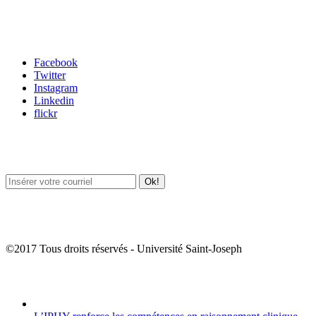
Carrefour des médias sociaux
Facebook
Twitter
Instagram
Linkedin
flickr
Newsletter / USJ Culture
Newsletter / USJ Nouvelles
©2017 Tous droits réservés - Université Saint-Joseph
Album Photos