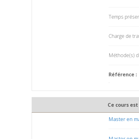
Temps présent
Charge de trav
Méthode(s) d'
Référence :
.
Ce cours est
Master en ma
Master en ma