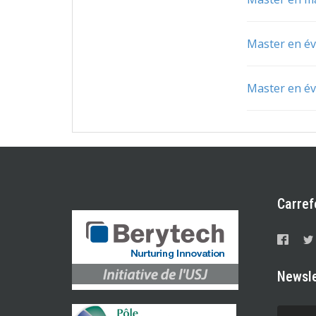
Master en é
Master en é
Carref
Newsle