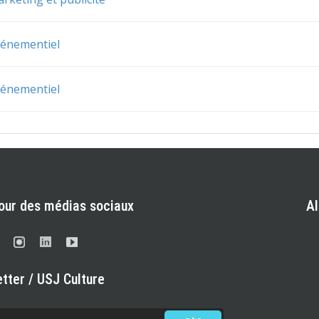
vénementiel
vénementiel
our des médias sociaux
A
tter / USJ Culture