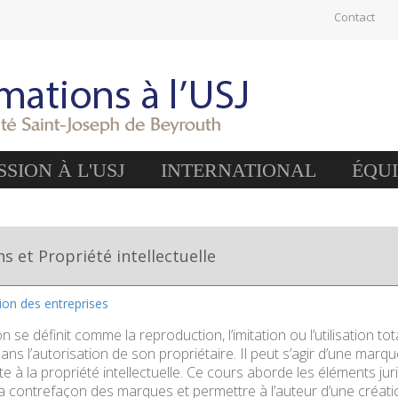
Contact
SION À L'USJ
INTERNATIONAL
ÉQU
s et Propriété intellectuelle
tion des entreprises
 se définit comme la reproduction, l’imitation ou l’utilisation tot
 sans l’autorisation de son propriétaire. Il peut s’agir d’une mar
te à la propriété intellectuelle. Ce cours aborde les éléments ju
 la contrefaçon des marques et permettre à l’auteur d’une créa