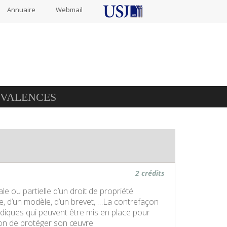
Annuaire
Webmail
IVALENCES
2 crédits
ale ou partielle d’un droit de propriété
que, d’un modèle, d’un brevet, …La contrefaçon
ridiques qui peuvent être mis en place pour
tion de protéger son œuvre