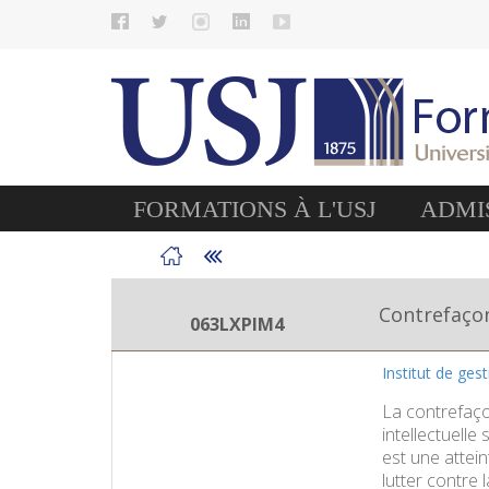
FORMATIONS À L'USJ
ADMIS
Contrefaçon
063LXPIM4
Institut de ges
La contrefaçon
intellectuelle
est une attein
lutter contre