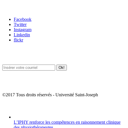
Carrefour des médias sociaux
Facebook
Twitter
Instagram
Linkedin
flickr
Newsletter / USJ Culture
Newsletter / USJ Nouvelles
©2017 Tous droits réservés - Université Saint-Joseph
Album Photos
L’IPHY renforce les compétences en raisonnement clinique
des physiothérapeutes