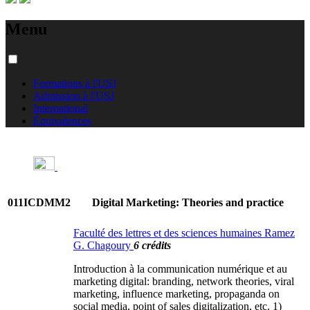
Menu
Formations à l'USJ
Admission à l'USJ
International
Équivalences
011ICDMM2
Digital Marketing: Theories and practice
Faculté des lettres et des sciences humaines Ramez
G. Chagoury
6 crédits
Introduction à la communication numérique et au
marketing digital: branding, network theories, viral
marketing, influence marketing, propaganda on
social media, point of sales digitalization, etc. 1)