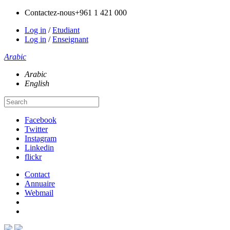
Contactez-nous
+961 1 421 000
Log in
/
Etudiant
Log in
/
Enseignant
Arabic
Arabic
English
Facebook
Twitter
Instagram
Linkedin
flickr
Contact
Annuaire
Webmail