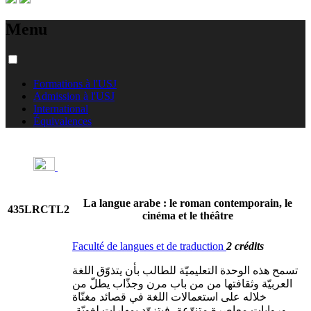
Menu
Formations à l'USJ
Admission à l'USJ
International
Équivalences
La langue arabe : le roman contemporain, le
435LRCTL2
cinéma et le théâtre
Faculté de langues et de traduction
2 crédits
تسمح هذه الوحدة التعليميّة للطالب بأن يتذوّق اللغة
العربيّة وثقافتها من من باب مرن وجذّاب يطلّ من
خلاله على استعمالات اللغة في قصائد مغنّاة
وروايات معاصرة متنوّعة، فيتزوّد بمهارات لغويّة،