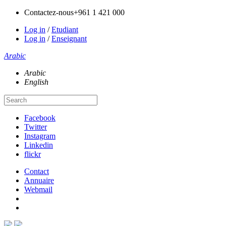
Contactez-nous
+961 1 421 000
Log in
/
Etudiant
Log in
/
Enseignant
Arabic
Arabic
English
Facebook
Twitter
Instagram
Linkedin
flickr
Contact
Annuaire
Webmail