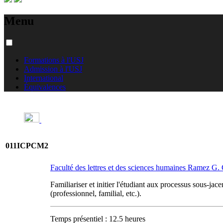
Menu
Formations à l'USJ
Admission à l'USJ
International
Équivalences
011ICPCM2
Faculté des lettres et des sciences humaines Ramez G
Familiariser et initier l'étudiant aux processus sous-jac
(professionnel, familial, etc.).
Temps présentiel : 12.5 heures