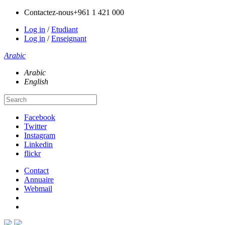
Contactez-nous
+961 1 421 000
Log in
/
Etudiant
Log in
/
Enseignant
Arabic
Arabic
English
Facebook
Twitter
Instagram
Linkedin
flickr
Contact
Annuaire
Webmail