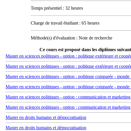
Temps présentiel : 32 heures
Charge de travail étudiant : 65 heures
Méthode(s) d'évaluation : Note de recherche
Ce cours est proposé dans les diplômes suivant
Master en sciences politiques - option : politique extérieure et coopé
Master en sciences politiques - option : politique extérieure et coopé
Master en sciences politiques - option : politique comparée - monde
Master en sciences politiques - option : politique comparée - monde
Master en sciences politiques - option : communication et marketing
Master en sciences politiques - option : communication et marketing
Master en droits humains et démocratisation
Master en droits humains et démocratisation