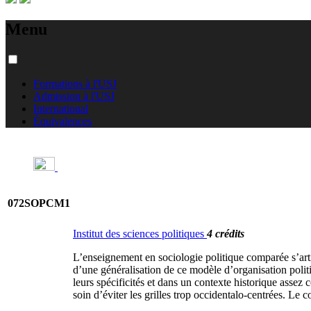
Menu
Formations à l'USJ
Admission à l'USJ
International
Équivalences
072SOPCM1
Institut des sciences politiques
4 crédits
L’enseignement en sociologie politique comparée s’artic
d’une généralisation de ce modèle d’organisation polit
leurs spécificités et dans un contexte historique asse
soin d’éviter les grilles trop occidentalo-centrées. Le 