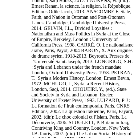
London, Saqi Books, 2017. LAURENS, H. (dir.) :
Ernest Renan, la science, la religion, la République,
Editions Odile Jacob, 2013. ANSCOMBE F. State,
Faith, and Nation in Ottoman and Post-Ottoman
Lands, Cambridge, Cambridge University Press,
2014. GELVIN, J.L., Divided Loyalties :
Nationalism and Mass Politics in Syria at the Close
of Empire, Berkeley, London : University of
California Press, 1998. CARRÉ, O. Le nationalisme
arabe, Paris, Payot, 2004 BARON, X. Aux origines
du drame syrien, 1918-2013, Beyrouth, Presses de
l’Université Saint-Joseph, 2013. LONGRIGG, S.H.
: Syria and Lebanon under the french mandate,
London, Oxford University Press, 1958. PETRAN,
T., Syria a Modern History, London, Ernest Bevin,
1972. MCHUGO, J., Syria, a Recent History,
London, Saqi, 2014. CHOUEIRI, Y., (ed.), State
and Society in Syria and Lebanon, Exeter,
University of Exeter Press, 1993. LUIZARD, P-J :
La formation de l’Irak contemporain, Paris, CNRS
Editions, 2002. La question irakienne, Paris, Fayard,
2002. (dir.): Le choc colonial et l’Islam, Paris, La
Découverte, 2006. SLUGLETT, P. Britain in Iraq,
Contriving King and Country, London, New York,
I.B.Tauris, 2007. (dir.) The Urban Social History of