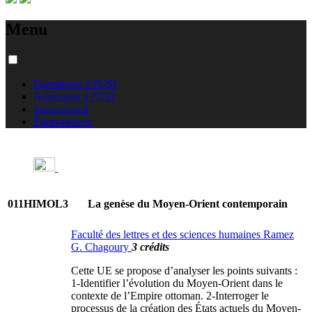
Menu
Formations à l'USJ
Admission à l'USJ
International
Équivalences
011HIMOL3
La genèse du Moyen-Orient contemporain
Faculté des lettres et des sciences humaines Ramez
G. Chagoury
3 crédits
Cette UE se propose d’analyser les points suivants :
1-Identifier l’évolution du Moyen-Orient dans le
contexte de l’Empire ottoman. 2-Interroger le
processus de la création des États actuels du Moyen-