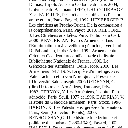
Damas, Tripoli. Actes du Colloque de mars 2004,
Université de Balamand, IFPO, USJ. COURBAGE
Y. et FARGUES, P. Chrétiens et Juifs dans l’Islam
arabe et turc, Paris, Fayard, 1992. HEYBERGER B.
Les chrétiens au Proche-Orient. De la compassion à
la compréhension, Paris, Payot, 2013. RHETORE,
J. Les Chrétiens aux bêtes, Paris, Editions du Cerf,
2000. KEVORKIAN, R. Les Arméniens dans
l'Empire ottoman à la veille du génocide, avec Paul
B. Paboudjian, Paris : Arhis. 1992.Arménie entre
Orient et Occident : trois mille ans de civilisation,
Bibliothèque Nationale de France. 1996. Le
Génocide des Arméniens, Odile Jacob. 2006. Les
Arméniens 1917-1939. La quête d'un refuge, avec
Vahé Tachjian et Lévon Nordiguian, Presses de
l’Université Saint-Joseph. 2006 DEDEYAN, G.
(dir.) Histoire des Arméniens, Toulouse, Privat,
1982. TERNON, Y. Les Arméniens, histoire d’un
génocide, Paris, Seuil, 1977 et 1996. DADRIAN, V.
Histoire du Génocide arménien, Paris, Stock, 1996.
BARON, X. Les Palestiniens, genèse d’une nation,
Paris, Seuil (Collection Points), 2000.
BENSOUSSAN,G. Une histoire intellectuelle et
politique du sionisme (1860-1940), Fayard, 2002.
HALEVI, I. Du souvenir, du mensonge et de l’oubli.