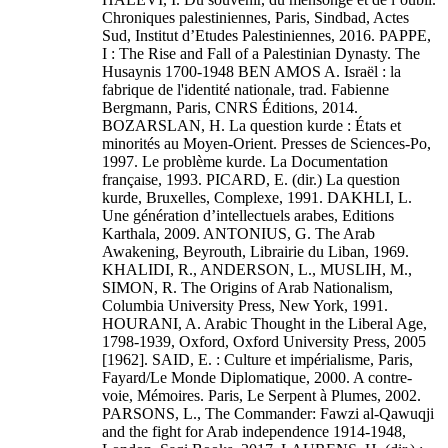
Chroniques palestiniennes, Paris, Sindbad, Actes
Sud, Institut d’Etudes Palestiniennes, 2016. PAPPE,
I : The Rise and Fall of a Palestinian Dynasty. The
Husaynis 1700-1948 BEN AMOS A. Israël : la
fabrique de l'identité nationale, trad. Fabienne
Bergmann, Paris, CNRS Éditions, 2014.
BOZARSLAN, H. La question kurde : États et
minorités au Moyen-Orient. Presses de Sciences-Po,
1997. Le problème kurde. La Documentation
française, 1993. PICARD, E. (dir.) La question
kurde, Bruxelles, Complexe, 1991. DAKHLI, L.
Une génération d’intellectuels arabes, Editions
Karthala, 2009. ANTONIUS, G. The Arab
Awakening, Beyrouth, Librairie du Liban, 1969.
KHALIDI, R., ANDERSON, L., MUSLIH, M.,
SIMON, R. The Origins of Arab Nationalism,
Columbia University Press, New York, 1991.
HOURANI, A. Arabic Thought in the Liberal Age,
1798-1939, Oxford, Oxford University Press, 2005
[1962]. SAID, E. : Culture et impérialisme, Paris,
Fayard/Le Monde Diplomatique, 2000. A contre-
voie, Mémoires. Paris, Le Serpent à Plumes, 2002.
PARSONS, L., The Commander: Fawzi al-Qawuqji
and the fight for Arab independence 1914-1948,