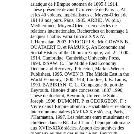
asiatique de l’Empire ottoman de 1895 à 1914,
Thèse présentée devant l’Université de Paris I. -Ali
et les 40 voleurs, impérialismes et Moyen-Orient de
1914 à nos jours, Paris, 1985. ARBID, W. (dir.)
Méditerranée, Moyen-Orient : deux siècles de
relations internationales. Recherches en hommage à
Jacques Thobie. Varia Turcica XXXIV.
L’Harmattan, 2003. FAROQHI S., Mc GOWAN B.,
QUATAERT D. et PAMUK Ş. An Economic and
Social History of the Ottoman Empire, vol. 2 : 1600-
1914, Cambridge, Cambridge University Press,
1994. ISSAWI C. The Middle East Economy:
Decline and Recovery, Princeton, Markus Wiener
Publishers, 1995. OWEN R. The Middle East in the
World Economy, 1800-1914, Londres, I. B. Tauris,
1993. BABIKIAN, C. La Compagnie du port de
Beyrouth. Histoire d’une concession. 1887-1990,
Thèse de doctorat, Beyrouth, Université Saint-
Joseph, 1996. DUMONT, P. et GEORGEON, F. :
Vivre dans l’Empire ottoman : sociabilités et relations
intercommunautaires (XVIII-XX e siècles), Paris,
l’Harmattan, 1997. Les relations entre musulmans et
chrétiens dans le Bilad al-Cham à l’époque ottomane
aux XVIIè-XIXè siècles, Apport des archives des
tribunaux religieux des villes : Alep, Beyrouth,