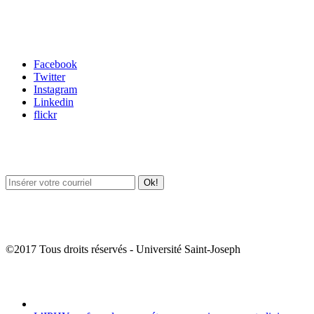
Carrefour des médias sociaux
Facebook
Twitter
Instagram
Linkedin
flickr
Newsletter / USJ Culture
Newsletter / USJ Nouvelles
©2017 Tous droits réservés - Université Saint-Joseph
Album Photos