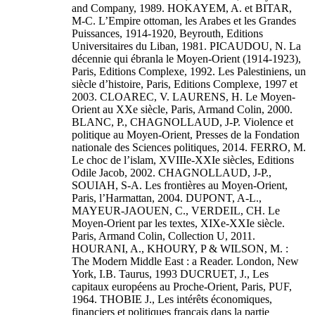
and Company, 1989. HOKAYEM, A. et BITAR,
M-C. L’Empire ottoman, les Arabes et les Grandes
Puissances, 1914-1920, Beyrouth, Editions
Universitaires du Liban, 1981. PICAUDOU, N. La
décennie qui ébranla le Moyen-Orient (1914-1923),
Paris, Editions Complexe, 1992. Les Palestiniens, un
siècle d’histoire, Paris, Editions Complexe, 1997 et
2003. CLOAREC, V. LAURENS, H. Le Moyen-
Orient au XXe siècle, Paris, Armand Colin, 2000.
BLANC, P., CHAGNOLLAUD, J-P. Violence et
politique au Moyen-Orient, Presses de la Fondation
nationale des Sciences politiques, 2014. FERRO, M.
Le choc de l’islam, XVIIIe-XXIe siècles, Editions
Odile Jacob, 2002. CHAGNOLLAUD, J-P.,
SOUIAH, S-A. Les frontières au Moyen-Orient,
Paris, l’Harmattan, 2004. DUPONT, A-L.,
MAYEUR-JAOUEN, C., VERDEIL, CH. Le
Moyen-Orient par les textes, XIXe-XXIe siècle.
Paris, Armand Colin, Collection U, 2011.
HOURANI, A., KHOURY, P & WILSON, M. :
The Modern Middle East : a Reader. London, New
York, I.B. Taurus, 1993 DUCRUET, J., Les
capitaux européens au Proche-Orient, Paris, PUF,
1964. THOBIE J., Les intérêts économiques,
financiers et politiques français dans la partie