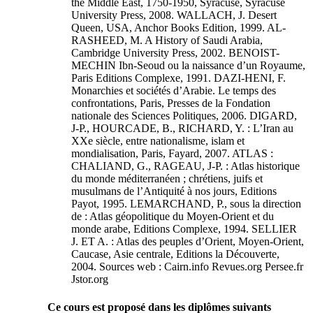
the Middle East, 1750-1950, Syracuse, Syracuse
University Press, 2008. WALLACH, J. Desert
Queen, USA, Anchor Books Edition, 1999. AL-
RASHEED, M. A History of Saudi Arabia,
Cambridge University Press, 2002. BENOIST-
MECHIN Ibn-Seoud ou la naissance d’un Royaume,
Paris Editions Complexe, 1991. DAZI-HENI, F.
Monarchies et sociétés d’Arabie. Le temps des
confrontations, Paris, Presses de la Fondation
nationale des Sciences Politiques, 2006. DIGARD,
J-P., HOURCADE, B., RICHARD, Y. : L’Iran au
XXe siècle, entre nationalisme, islam et
mondialisation, Paris, Fayard, 2007. ATLAS :
CHALIAND, G., RAGEAU, J-P. : Atlas historique
du monde méditerranéen ; chrétiens, juifs et
musulmans de l’Antiquité à nos jours, Editions
Payot, 1995. LEMARCHAND, P., sous la direction
de : Atlas géopolitique du Moyen-Orient et du
monde arabe, Editions Complexe, 1994. SELLIER
J. ET A. : Atlas des peuples d’Orient, Moyen-Orient,
Caucase, Asie centrale, Editions la Découverte,
2004. Sources web : Cairn.info Revues.org Persee.fr
Jstor.org
Ce cours est proposé dans les diplômes suivants