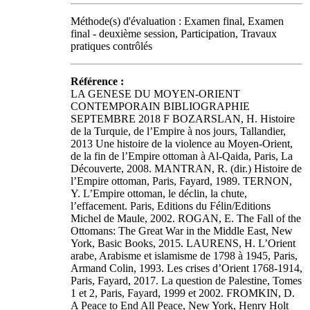
Méthode(s) d'évaluation : Examen final, Examen
final - deuxième session, Participation, Travaux
pratiques contrôlés
Référence :
LA GENESE DU MOYEN-ORIENT
CONTEMPORAIN BIBLIOGRAPHIE
SEPTEMBRE 2018 F BOZARSLAN, H. Histoire
de la Turquie, de l’Empire à nos jours, Tallandier,
2013 Une histoire de la violence au Moyen-Orient,
de la fin de l’Empire ottoman à Al-Qaida, Paris, La
Découverte, 2008. MANTRAN, R. (dir.) Histoire de
l’Empire ottoman, Paris, Fayard, 1989. TERNON,
Y. L’Empire ottoman, le déclin, la chute,
l’effacement. Paris, Editions du Félin/Editions
Michel de Maule, 2002. ROGAN, E. The Fall of the
Ottomans: The Great War in the Middle East, New
York, Basic Books, 2015. LAURENS, H. L’Orient
arabe, Arabisme et islamisme de 1798 à 1945, Paris,
Armand Colin, 1993. Les crises d’Orient 1768-1914,
Paris, Fayard, 2017. La question de Palestine, Tomes
1 et 2, Paris, Fayard, 1999 et 2002. FROMKIN, D.
A Peace to End All Peace, New York, Henry Holt