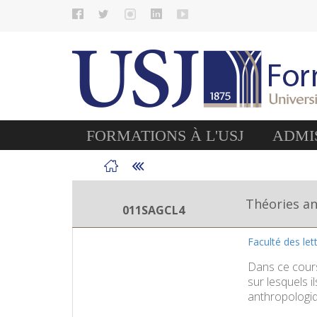
FORMATIONS À L'USJ
ADMIS
Théories a
011SAGCL4
Faculté des le
Dans ce cours,
sur lesquels 
anthropologiq