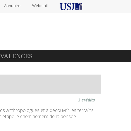
Annuaire
Webmail
IVALENCES
3 crédits
ands anthropologues et à découvrir les terrains
 par étape le cheminement de la pensée