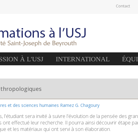
Contact
SION À L'USJ
INTERNATIONAL
ÉQU
nthropologiques
ttres et des sciences humaines Ramez G. Chagoury
 l'étudiant sera invité à suivre l'évolution de la pensée des gr
ils ont effectué leur recherche. Il pourra ainsi découvrir étape
ue et les matériaux qui ont servi à son élaboration.