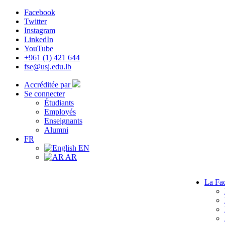
Facebook
Twitter
Instagram
LinkedIn
YouTube
+961 (1) 421 644
fse@usj.edu.lb
Accréditée par
Se connecter
Étudiants
Employés
Enseignants
Alumni
FR
EN
AR
La Fac