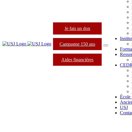
Je fais un don
Instit
Campagne 150 ans
Forma
Resso
Aides financières
CED
École 
Ancie
USJ
Conta