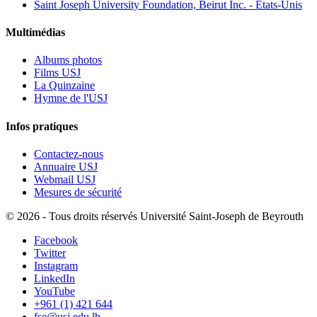
Saint Joseph University Foundation, Beirut Inc. - États-Unis
Multimédias
Albums photos
Films USJ
La Quinzaine
Hymne de l'USJ
Infos pratiques
Contactez-nous
Annuaire USJ
Webmail USJ
Mesures de sécurité
©
2026 - Tous droits réservés Université Saint-Joseph de Beyrouth
Facebook
Twitter
Instagram
LinkedIn
YouTube
+961 (1) 421 644
fse@usj.edu.lb