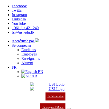
Facebook
Twitter
Instagram
LinkedIn
YouTube
+961 (1) 421 240
fsi@usj.edu.lb
Accréditée par
Se connecter
Étudiants
Employés
Enseignants
Alumni
FR
EN
AR
Je fais un don
Campagne 150 ans