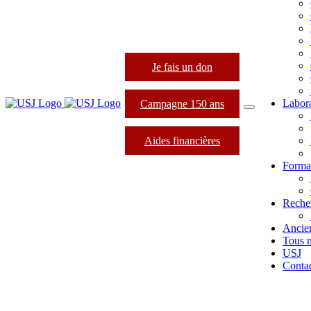
Je fais un don
Labora
Campagne 150 ans
Aides financières
Format
Reche
Ancie
Tous 
USJ
Conta