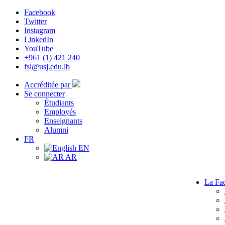
Facebook
Twitter
Instagram
LinkedIn
YouTube
+961 (1) 421 240
fsi@usj.edu.lb
Accréditée par
Se connecter
Étudiants
Employés
Enseignants
Alumni
FR
EN
AR
La Fac