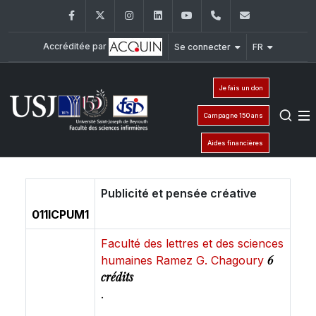
Facebook
Twitter
Instagram
LinkedIn
YouTube
+961 (1) 421 240
fsi@usj.ed
Accréditée par
Se connecter
FR
Je fais un don
Campagne 150 ans
Aides financières
Publicité et pensée créative
011ICPUM1
Faculté des lettres et des sciences
6
humaines Ramez G. Chagoury
crédits
.