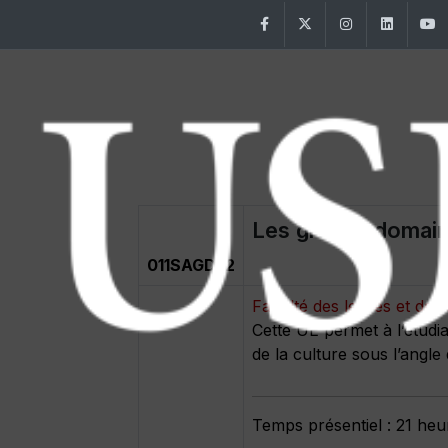
Facebook
Twitter
Instagram
Linke
Les grands domain
011SAGDL2
Faculté des lettres et d
Cette UE permet à l’étudi
de la culture sous l’angle d
Temps présentiel : 21 heu