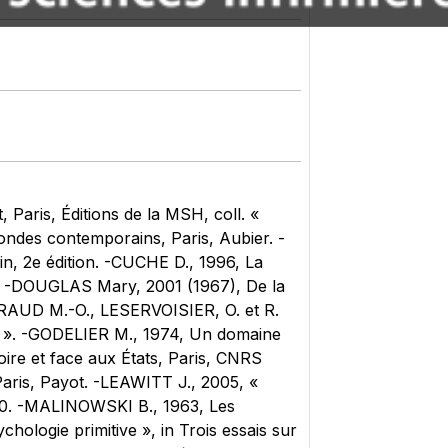
Paris, Éditions de la MSH, coll. «
ondes contemporains, Paris, Aubier. -
in, 2e édition. -CUCHE D., 1996, La
 ». -DOUGLAS Mary, 2001 (1967), De la
-GERAUD M.-O., LESERVOISIER, O. et R.
us ». -GODELIER M., 1974, Un domaine
oire et face aux États, Paris, CNRS
Paris, Payot. -LEAWITT J., 2005, «
7-20. -MALINOWSKI B., 1963, Les
hologie primitive », in Trois essais sur