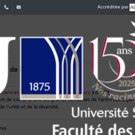
Accréditée par
dIn
YouTube
+961 (1) 421 240
fsi@usj.edu.lb
es de l'anthropologie
3 crédits
es sciences humaines Ramez G. Chagoury
ant de comprendre les grands domaines de l’anthropologie.
e l’unité et de la diversité.
res