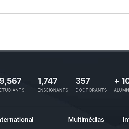
11,727
2,142
437
+
1
ÉTUDIANTS
ENSEIGNANTS
DOCTORANTS
ALUMN
nternational
Multimédias
In