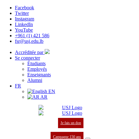
Facebook
Twitter
Instagram
LinkedIn
YouTube
+961 (1) 421 586
fsr@usj.edu.lb
Accréditée par
Se connecter
Étudiants
Employés
Enseignants
Alumni
FR
EN
AR
Je fais un don
Campagne 150 ans