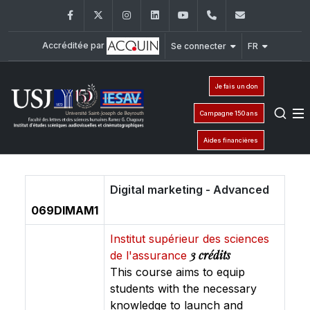
Facebook
Twitter
Instagram
LinkedIn
YouTube
+961 (1) 421 530
iesav@usj.
Accréditée par
Se connecter
FR
Je fais un don
Campagne 150 ans
Aides financières
Digital marketing - Advanced
069DIMAM1
Institut supérieur des sciences
3 crédits
de l'assurance
This course aims to equip
students with the necessary
knowledge to launch and