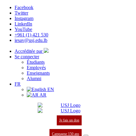
Facebook
Twitter
Instagram
LinkedIn
YouTube
+961 (1) 421 530
iesav@usj.edu.lb
Accréditée par
Se connecter
Étudiants
Employés
Enseignants
Alumni
FR
EN
AR
Je fais un don
Campagne 150 ans