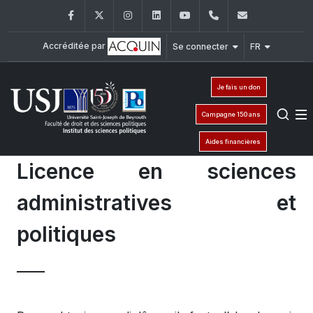
Facebook
Twitter
Instagram
LinkedIn
YouTube
+961 (1) 421 443
isp@usj.ed
Accréditée par
Se connecter
FR
Je fais un don
Campagne 150 ans
Aides financières
Licence en sciences
administratives et
politiques