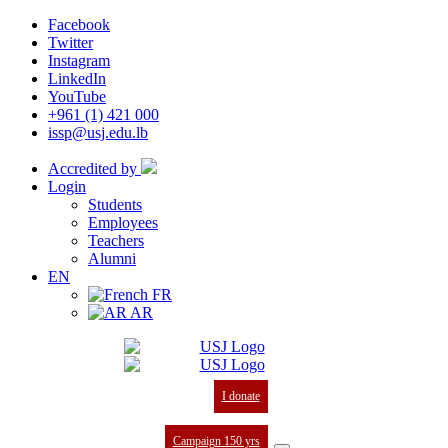
Facebook
Twitter
Instagram
LinkedIn
YouTube
+961 (1) 421 000
issp@usj.edu.lb
Accredited by
Login
Students
Employees
Teachers
Alumni
EN
FR
AR
I donate
Campaign 150 yrs