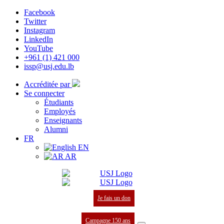
Facebook
Twitter
Instagram
LinkedIn
YouTube
+961 (1) 421 000
issp@usj.edu.lb
Accréditée par
Se connecter
Étudiants
Employés
Enseignants
Alumni
FR
EN
AR
Je fais un don
Campagne 150 ans