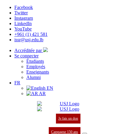
Facebook
Twitter
Instagram
LinkedIn
YouTube
+961 (1) 421 581
issr@usj.edu.lb
Accréditée par
Se connecter
Étudiants
Employés
Enseignants
Alumni
FR
EN
AR
Je fais un don
Campagne 150 ans