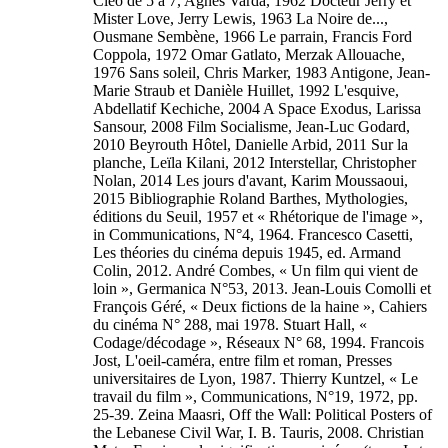
Cléo de 5 à 7, Agnès Varda, 1962 Docteur Jerry et
Mister Love, Jerry Lewis, 1963 La Noire de...,
Ousmane Sembène, 1966 Le parrain, Francis Ford
Coppola, 1972 Omar Gatlato, Merzak Allouache,
1976 Sans soleil, Chris Marker, 1983 Antigone, Jean-
Marie Straub et Danièle Huillet, 1992 L'esquive,
Abdellatif Kechiche, 2004 A Space Exodus, Larissa
Sansour, 2008 Film Socialisme, Jean-Luc Godard,
2010 Beyrouth Hôtel, Danielle Arbid, 2011 Sur la
planche, Leïla Kilani, 2012 Interstellar, Christopher
Nolan, 2014 Les jours d'avant, Karim Moussaoui,
2015 Bibliographie Roland Barthes, Mythologies,
éditions du Seuil, 1957 et « Rhétorique de l'image »,
in Communications, N°4, 1964. Francesco Casetti,
Les théories du cinéma depuis 1945, ed. Armand
Colin, 2012. André Combes, « Un film qui vient de
loin », Germanica N°53, 2013. Jean-Louis Comolli et
François Géré, « Deux fictions de la haine », Cahiers
du cinéma N° 288, mai 1978. Stuart Hall, «
Codage/décodage », Réseaux N° 68, 1994. Francois
Jost, L'oeil-caméra, entre film et roman, Presses
universitaires de Lyon, 1987. Thierry Kuntzel, « Le
travail du film », Communications, N°19, 1972, pp.
25-39. Zeina Maasri, Off the Wall: Political Posters of
the Lebanese Civil War, I. B. Tauris, 2008. Christian