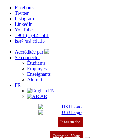
Facebook
Twitter
Instagram
LinkedIn
YouTube
+961 (1) 421 581
issr@usj.edu.lb
Accréditée par
Se connecter
Étudiants
Employés
Enseignants
Alumni
FR
EN
AR
Je fais un don
Campagne 150 ans