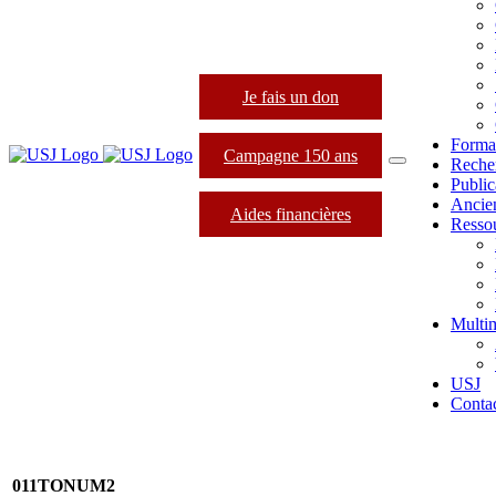
Je fais un don
Forma
Campagne 150 ans
Reche
Public
Ancie
Aides financières
Resso
Multi
USJ
Conta
011TONUM2