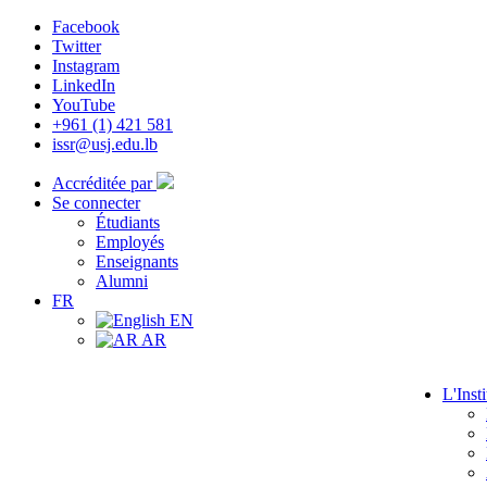
Facebook
Twitter
Instagram
LinkedIn
YouTube
+961 (1) 421 581
issr@usj.edu.lb
Accréditée par
Se connecter
Étudiants
Employés
Enseignants
Alumni
FR
EN
AR
L'Insti