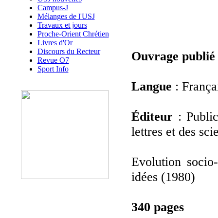
Campus-J
Mélanges de l'USJ
Travaux et jours
Proche-Orient Chrétien
Livres d'Or
Discours du Recteur
Ouvrage publié
Revue O7
Sport Info
Langue
: França
Éditeur
: Public
lettres et des s
Evolution socio-
idées (1980)
340 pages