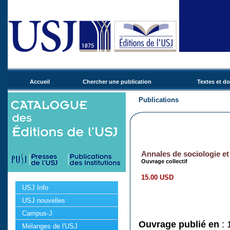
Accueil
Chercher une publication
Textes et d
Publications
Annales de sociologie et
Ouvrage collectif
15.00 USD
USJ Info
USJ nouvelles
Campus-J
Ouvrage publié en
: 
Mélanges de l'USJ