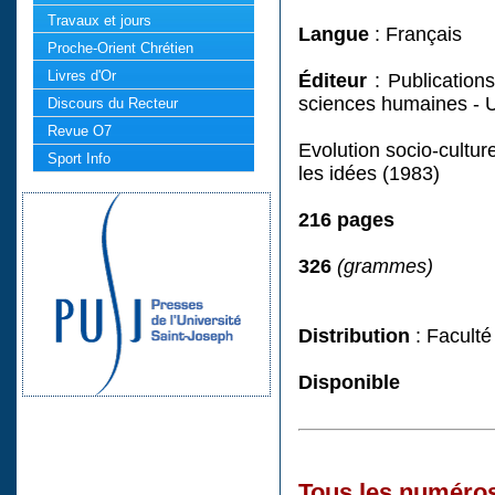
Travaux et jours
Langue
: Français
Proche-Orient Chrétien
Livres d'Or
Éditeur
: Publications
sciences humaines - 
Discours du Recteur
Revue O7
Evolution socio-culture
Sport Info
les idées (1983)
216 pages
326
(grammes)
Distribution
: Faculté
Disponible
Tous les numéros