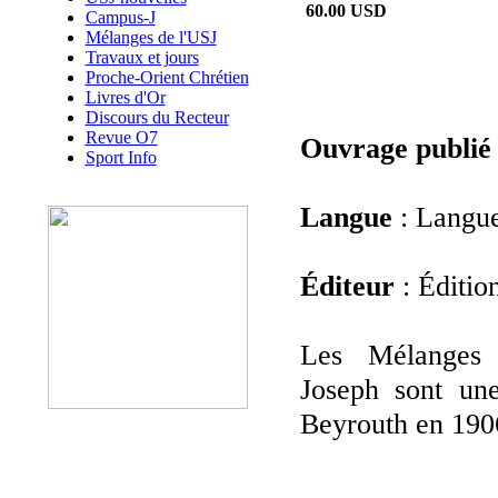
60.00 USD
Campus-J
Mélanges de l'USJ
Travaux et jours
Proche-Orient Chrétien
Livres d'Or
Discours du Recteur
Revue O7
Ouvrage publié
Sport Info
Langue
: Langue
Éditeur
: Éditio
Les Mélanges d
Joseph sont une
Beyrouth en 190