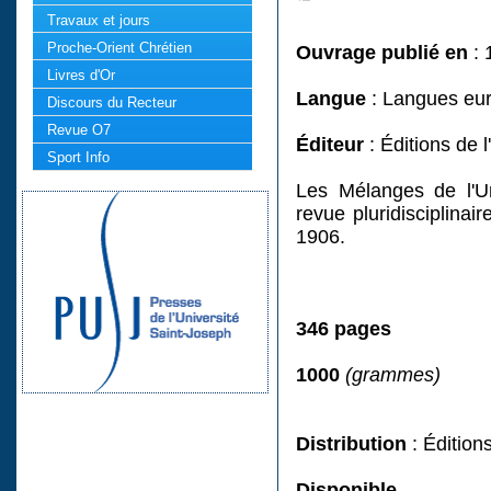
Travaux et jours
Proche-Orient Chrétien
Ouvrage publié en
: 
Livres d'Or
Langue
: Langues eu
Discours du Recteur
Revue O7
Éditeur
: Éditions de 
Sport Info
Les Mélanges de l'Un
revue pluridisciplina
1906.
346 pages
1000
(grammes)
Distribution
: Édition
Disponible