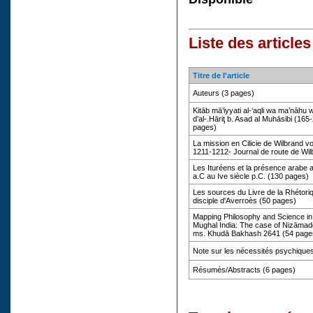
Liste des article
Titre de l'article
Auteurs (3 pages)
Kitāb mā’iyyati al-‘aqli wa ma’nāhu wa 
d’al-.Hāriţ b. Asad al Muhāsibi (165
pages)
La mission en Cilicie de Wilbrand 
1211-1212- Journal de route de Wi
Les Ituréens et la présence arabe au
a.C au Ive siècle p.C. (130 pages)
Les sources du Livre de la Rhétori
disciple d'Averroès (50 pages)
Mapping Philosophy and Science in
Mughal India: The case of Nizāmad
ms. Khudā Bakhash 2641 (54 page
Note sur les nécessités psychiques
Résumés/Abstracts (6 pages)