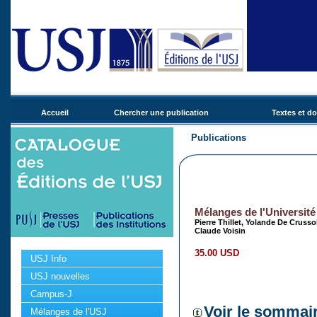
Accueil
Chercher une publication
Textes et d
Publications
Mélanges de l'Université
Pierre Thillet, Yolande De Cruss
Claude Voisin
35.00 USD
USJ Info
USJ nouvelles
Campus-J
Voir le sommai
Mélanges de l'USJ