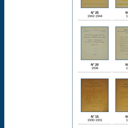
N° 25
N
1942-1944
1
N° 20
N
1936
1
N° 15
N
1930-1931
1