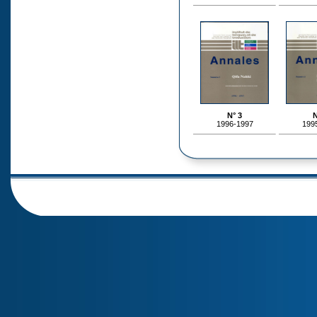
N° 3
N
1996-1997
199