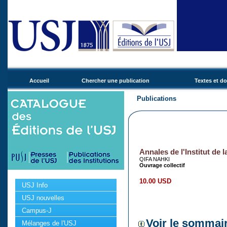
Accueil
Chercher une publication
Textes et d
Publications
Annales de l'Institut de 
QIFA NAHKI
Ouvrage collectif
10.00 USD
USJ Info
USJ nouvelles
Campus-J
Voir le sommai
Mélanges de l'USJ