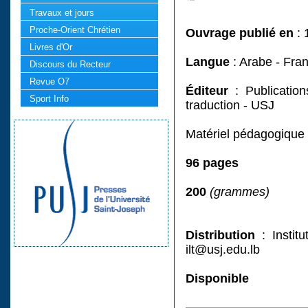
Travaux et jours
Proche-Orient Chrétien
Ouvrage publié en
: 
Livres d'Or
Langue
: Arabe - Fran
Discours du Recteur
Revue O7
Éditeur
: Publication
Sport Info
traduction - USJ
Matériel pédagogique 
96 pages
200
(grammes)
Distribution
: Institu
ilt@usj.edu.lb
Disponible