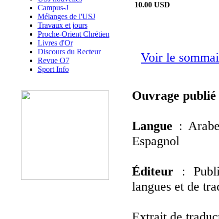
10.00 USD
Campus-J
Mélanges de l'USJ
Travaux et jours
Proche-Orient Chrétien
Livres d'Or
Discours du Recteur
Voir le sommai
Revue O7
Sport Info
Ouvrage publié
Langue
: Arabe
Espagnol
Éditeur
: Public
langues et de tr
Extrait de traduc