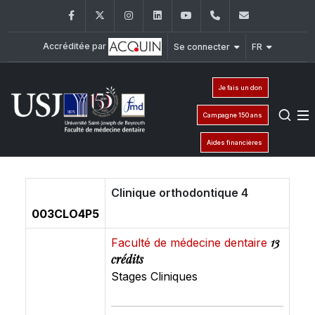
Facebook
Twitter
Instagram
LinkedIn
YouTube
+961 (1) 421 280
fmd@usj.e
Accréditée par
Se connecter
FR
Je fais un don
Campagne 150 ans
Aides financières
Clinique orthodontique 4
003CLO4P5
13
Faculté de médecine dentaire
crédits
Stages Cliniques