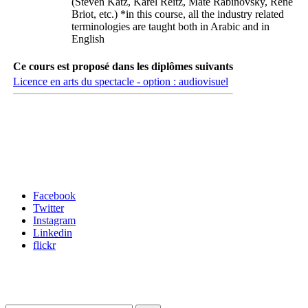
(Steven Katz, Karel Reitz, Maté Rabinovsky, René
Briot, etc.) *in this course, all the industry related
terminologies are taught both in Arabic and in
English
Ce cours est proposé dans les diplômes suivants
Licence en arts du spectacle - option : audiovisuel
Carrefour des médias sociaux
Facebook
Twitter
Instagram
Linkedin
flickr
Newsletter / USJ Culture