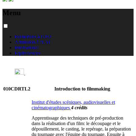
Menu
Formations à l'USJ
Admission à l'USJ
International
Équivalences
010CDRTL2
Introduction to filmmaking
Institut d'études scéniques, audiovisuelles et
cinématographiques
4 crédits
Apprentissage des techniques de pré-production
dans la réalisation d'un film: le découpage et le
dépouillement, le casting, le repérage, la préparation
du tournage avec l'équipe du tournage. Ensuite à