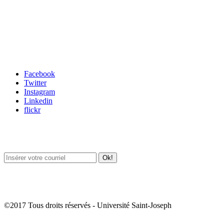
Carrefour des médias sociaux
Facebook
Twitter
Instagram
Linkedin
flickr
Newsletter / USJ Culture
Newsletter / USJ Nouvelles
©2017 Tous droits réservés - Université Saint-Joseph