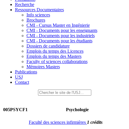
Recherche
Ressources Documentaires
Info sciences
Brochures
CMI - Cursus Master en Ingénierie
CMI - Documents pour les enseignants
CMI - Documents pour les industriels
CMI - Documents pour les étudiants
Dossiers de candidature
Emplois du temps des Licences
Emplois du temps des Masters
Faculty of sciences collaborations
Mémoires Masters
Publications
USJ
Contact
005PSYCF1
Psychologie
Faculté des sciences infirmières
1 crédits