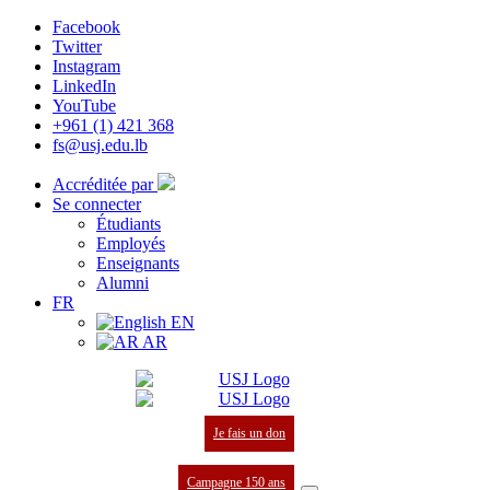
Facebook
Twitter
Instagram
LinkedIn
YouTube
+961 (1) 421 368
fs@usj.edu.lb
Accréditée par
Se connecter
Étudiants
Employés
Enseignants
Alumni
FR
EN
AR
Je fais un don
Campagne 150 ans