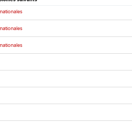
rnationales
rnationales
rnationales