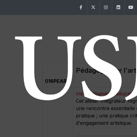
Facebook
Twitter
Instagram
Linke
Pédagogie par l'art
016PEARL1
Institut libanais d'éducate
Cet atelier intégrateur re
une rencontre essentielle 
pratique ; une pratique cri
d'engagement artistique.