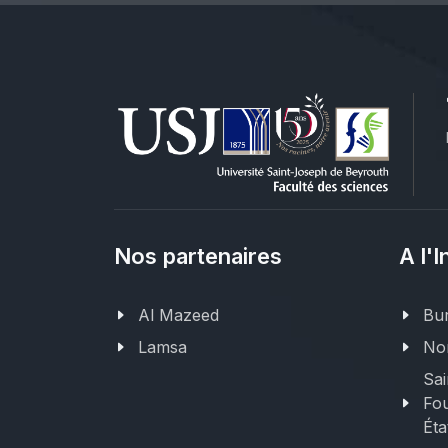
Nos partenaires
A l'I
Al Mazeed
Bur
Lamsa
Nor
Sai
Fou
Éta