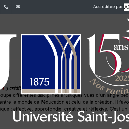
Accréditée par
dIn
YouTube
+961 (1) 421 368
fs@usj.edu.lb
3 crédits
urs
groupe différentes disciplines artistiques vues d'un angle p
entre le monde de l'éducation et celui de la création. Il fa
tique : effective, approfondie, créative et réflexive. C’est u