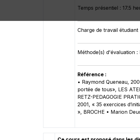
Temps présentiel : 17.5 he
Charge de travail étudiant 
Méthode(s) d'évaluation : 
Référence :
• Raymond Queneau, 2007, 
portée de tous», LES ATE
RETZ-PEDAGOGIE PRATIQUE 
2001, « 35 exercices d’ini
», BROCHE • Marion Deuc
Ce cours est proposé dans les d