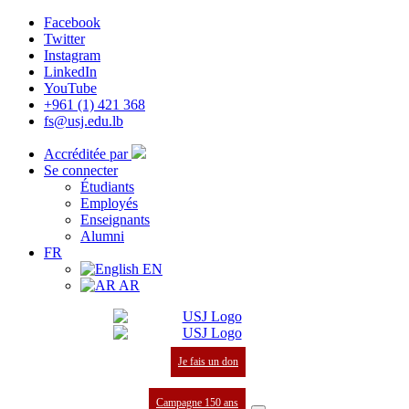
Facebook
Twitter
Instagram
LinkedIn
YouTube
+961 (1) 421 368
fs@usj.edu.lb
Accréditée par
Se connecter
Étudiants
Employés
Enseignants
Alumni
FR
EN
AR
Je fais un don
Campagne 150 ans