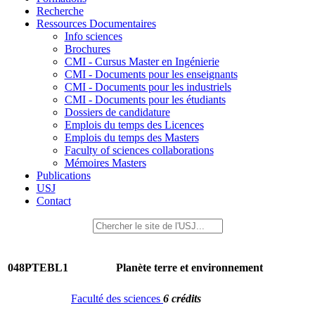
Recherche
Ressources Documentaires
Info sciences
Brochures
CMI - Cursus Master en Ingénierie
CMI - Documents pour les enseignants
CMI - Documents pour les industriels
CMI - Documents pour les étudiants
Dossiers de candidature
Emplois du temps des Licences
Emplois du temps des Masters
Faculty of sciences collaborations
Mémoires Masters
Publications
USJ
Contact
048PTEBL1
Planète terre et environnement
Faculté des sciences
6 crédits