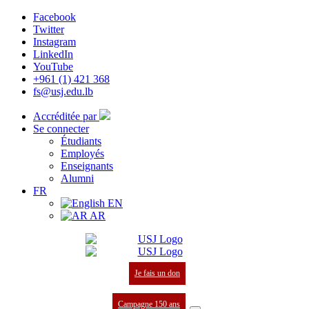
Facebook
Twitter
Instagram
LinkedIn
YouTube
+961 (1) 421 368
fs@usj.edu.lb
Accréditée par
Se connecter
Étudiants
Employés
Enseignants
Alumni
FR
EN
AR
Je fais un don
Campagne 150 ans