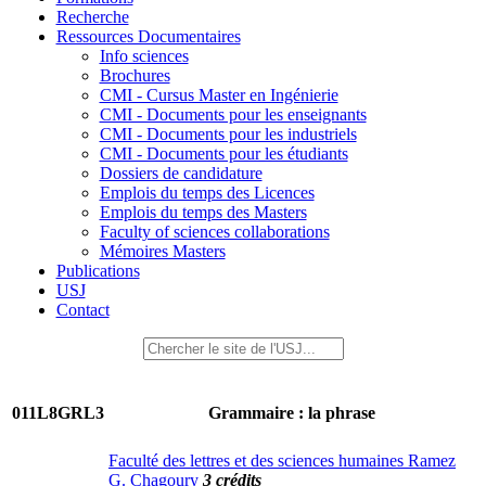
Recherche
Ressources Documentaires
Info sciences
Brochures
CMI - Cursus Master en Ingénierie
CMI - Documents pour les enseignants
CMI - Documents pour les industriels
CMI - Documents pour les étudiants
Dossiers de candidature
Emplois du temps des Licences
Emplois du temps des Masters
Faculty of sciences collaborations
Mémoires Masters
Publications
USJ
Contact
011L8GRL3
Grammaire : la phrase
Faculté des lettres et des sciences humaines Ramez
G. Chagoury
3 crédits