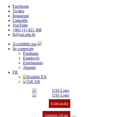
Facebook
Twitter
Instagram
LinkedIn
YouTube
+961 (1) 421 368
fs@usj.edu.lb
Accréditée par
Se connecter
Étudiants
Employés
Enseignants
Alumni
FR
EN
AR
Je fais un don
Campagne 150 ans