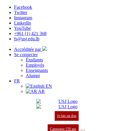
Facebook
Twitter
Instagram
LinkedIn
YouTube
+961 (1) 421 368
fs@usj.edu.lb
Accréditée par
Se connecter
Étudiants
Employés
Enseignants
Alumni
FR
EN
AR
Je fais un don
Campagne 150 ans