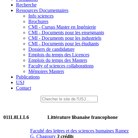
Recherche
Ressources Documentaires
Info sciences
Brochures
CMI - Cursus Master en Ingénierie
CMI - Documents pour les enseignants
CMI - Documents pour les industriels
CMI - Documents pour les étudiants
Dossiers de candidature
Emplois du temps des Licences
Emplois du temps des Masters
Faculty of sciences collaborations
Mémoires Masters
Publications
USJ
Contact
011L8LLL6
Littérature libanaise francophone
Faculté des lettres et des sciences humaines Ramez
G. Chagoury
3 crédits