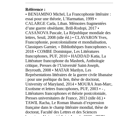
Référence :
• BENIAMINO Michel, La Francophonie littéraire :
essai pour une théorie, L’Harmattan, 1999 •
CALARGE Carla, Liban. Mémoires fragmentées
d’une guerre obsédante, Brill-Rodopi, 2017 •
CASANOVA Pascale, La République mondiale des
lettres, Seuil, 2008 (nlle éd.) • CLAVARON Yves,
Francophonie, postcolonialisme et mondialisation,
Classiques Garnier, « Bibliothèques francophones »,
2018 • COMBE Dominique, Les Littératures
francophones, PUF, 2010 • HADDAD Katia, La
Littérature francophone du Mashrek, Anthologie
critique, Presses de l’Université Saint-Joseph,
Beyrouth, 2008 • MATAR Marilyn, Les
Représentations littéraires de la guerre civile libanaise
: pour une poétique du lien, thèse de doctorat,
University of Maryland, 2014 • MOURA Jean-Marc,
Exotisme et lettres francophones, PUF, 2003 • - ,
Littératures francophones et théorie postcoloniale,
Presses universitaires de France, 2013 (nlle éd.) •
TAWIL Racha, Le Roman libanais d’expression
française dans le champ littéraire mondial, thèse de
doctorat, Faculté des Lettres et des Sciences