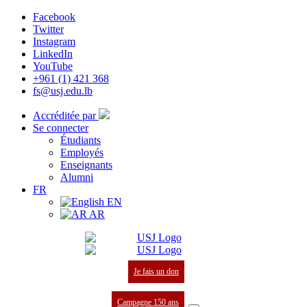
Facebook
Twitter
Instagram
LinkedIn
YouTube
+961 (1) 421 368
fs@usj.edu.lb
Accréditée par
Se connecter
Étudiants
Employés
Enseignants
Alumni
FR
EN
AR
Je fais un don
Campagne 150 ans