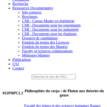
Recherche
Ressources Documentaires
Info sciences
Brochures
CMI - Cursus Master en Ingénierie
CMI - Documents pour les enseignants
CMI - Documents pour les industriels
CMI - Documents pour les étudiants
Dossiers de candidature
Emplois du temps des Licences
Emplois du temps des Masters
Faculty of sciences collaborations
Mémoires Masters
Publications
USJ
Contact
Philosophies du corps : de Platon aux théories du
011PHPCL2
genre
Faculté des lettres et des sciences humaines Ramez