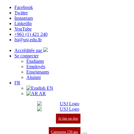
Facebook
Twitter
Instagram
LinkedIn
YouTube
+961 (1) 421 240
fsi@usj.edu.lb
Accréditée par
Se connecter
Étudiants
Employés
Enseignants
Alumni
FR
EN
AR
Je fais un don
Campagne 150 ans