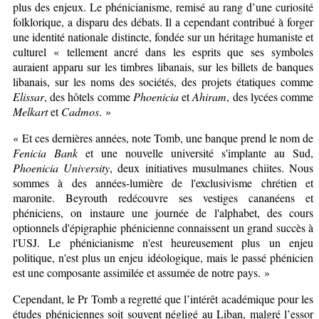
plus des enjeux. Le phénicianisme, remisé au rang d’une curiosité
folklorique, a disparu des débats. Il a cependant contribué à forger
une identité nationale distincte, fondée sur un héritage humaniste et
culturel « tellement ancré dans les esprits que ses symboles
auraient apparu sur les timbres libanais, sur les billets de banques
libanais, sur les noms des sociétés, des projets étatiques comme
Elissar
, des hôtels comme
Phoenicia
et
Ahiram
, des lycées comme
Melkart
et
Cadmos
. »
« Et ces dernières années, note Tomb, une banque prend le nom de
Fenicia Bank
et une nouvelle université s'implante au Sud,
Phoenicia University
, deux initiatives musulmanes chiites. Nous
sommes à des années-lumière de l'exclusivisme chrétien et
maronite. Beyrouth redécouvre ses vestiges cananéens et
phéniciens, on instaure une journée de l'alphabet, des cours
optionnels d'épigraphie phénicienne connaissent un grand succès à
l'USJ. Le phénicianisme n'est heureusement plus un enjeu
politique, n'est plus un enjeu idéologique, mais le passé phénicien
est une composante assimilée et assumée de notre pays. »
Cependant, le Pr Tomb a regretté que l’intérêt académique pour les
études phéniciennes soit souvent négligé au Liban, malgré l’essor