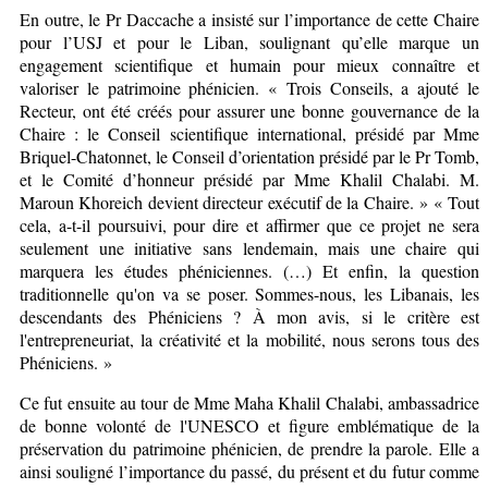
En outre, le Pr Daccache a insisté sur l’importance de cette Chaire
pour l’USJ et pour le Liban, soulignant qu’elle marque un
engagement scientifique et humain pour mieux connaître et
valoriser le patrimoine phénicien. « Trois Conseils, a ajouté le
Recteur, ont été créés pour assurer une bonne gouvernance de la
Chaire : le Conseil scientifique international, présidé par Mme
Briquel-Chatonnet, le Conseil d’orientation présidé par le Pr Tomb,
et le Comité d’honneur présidé par Mme Khalil Chalabi. M.
Maroun Khoreich devient directeur exécutif de la Chaire. » « Tout
cela, a-t-il poursuivi, pour dire et affirmer que ce projet ne sera
seulement une initiative sans lendemain, mais une chaire qui
marquera les études phéniciennes. (…) Et enfin, la question
traditionnelle qu'on va se poser. Sommes-nous, les Libanais, les
descendants des Phéniciens ? À mon avis, si le critère est
l'entrepreneuriat, la créativité et la mobilité, nous serons tous des
Phéniciens. »
Ce fut ensuite au tour de Mme Maha Khalil Chalabi, ambassadrice
de bonne volonté de l'UNESCO et figure emblématique de la
préservation du patrimoine phénicien, de prendre la parole. Elle a
ainsi souligné l’importance du passé, du présent et du futur comme