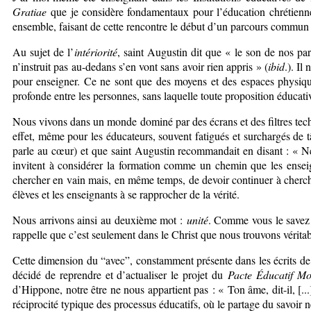
Gratiae
que je considère fondamentaux pour l’éducation chrétienne
ensemble, faisant de cette rencontre le début d’un parcours commun 
Au sujet de l’
intériorité
, saint Augustin dit que « le son de nos par
n’instruit pas au-dedans s’en vont sans avoir rien appris » (
ibid
.). Il
pour enseigner. Ce ne sont que des moyens et des espaces physiques, 
profonde entre les personnes, sans laquelle toute proposition éducati
Nous vivons dans un monde dominé par des écrans et des filtres techn
effet, même pour les éducateurs, souvent fatigués et surchargés de 
parle au cœur) et que saint Augustin recommandait en disant : « Ne
invitent à considérer la formation comme un chemin que les enseig
chercher en vain mais, en même temps, de devoir continuer à chercher
élèves et les enseignants à se rapprocher de la vérité.
Nous arrivons ainsi au deuxième mot :
unité
. Comme vous le savez 
rappelle que c’est seulement dans le Christ que nous trouvons vérit
Cette dimension du “avec”, constamment présente dans les écrits de 
décidé de reprendre et d’actualiser le projet du
Pacte Éducatif Mo
d’Hippone, notre être ne nous appartient pas : « Ton âme, dit-il, [...]
réciprocité typique des processus éducatifs, où le partage du savoir 