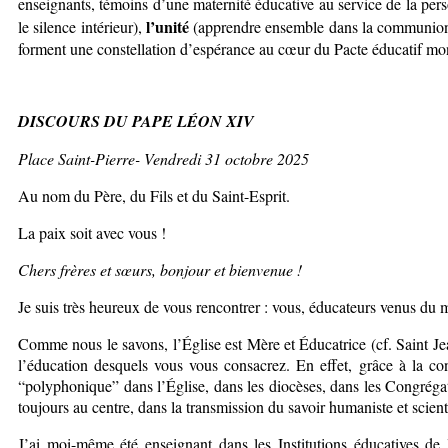
enseignants, témoins d’une maternité éducative au service de la pers
l’unité
le silence intérieur),
(apprendre ensemble dans la communio
forment une constellation d’espérance au cœur du Pacte éducatif mo
DISCOURS DU PAPE LÉON XIV
Place Saint-Pierre- Vendredi 31 octobre 2025
Au nom du Père, du Fils et du Saint-Esprit.
La paix soit avec vous !
Chers frères et sœurs, bonjour et bienvenue !
Je suis très heureux de vous rencontrer : vous, éducateurs venus du m
Comme nous le savons, l’Église est Mère et Éducatrice (cf. Saint J
l’éducation desquels vous vous consacrez. En effet, grâce à la c
“polyphonique” dans l’Église, dans les diocèses, dans les Congrégati
toujours au centre, dans la transmission du savoir humaniste et scient
J’ai moi-même été enseignant dans les Institutions éducatives de