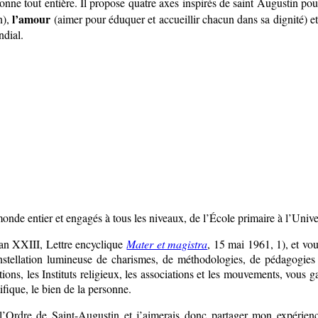
onne tout entière. Il propose quatre axes inspirés de saint Augustin pou
l’amour
n),
(aimer pour éduquer et accueillir chacun dans sa dignité) e
ndial.
onde entier et engagés à tous les niveaux, de l’École primaire à l’Unive
ean XXIII, Lettre encyclique
Mater et magistra
, 15 mai 1961, 1), et vou
onstellation lumineuse de charismes, de méthodologies, de pédagogies
ons, les Instituts religieux, les associations et les mouvements, vous 
ifique, le bien de la personne.
 l’Ordre de Saint-Augustin et j’aimerais donc partager mon expérien