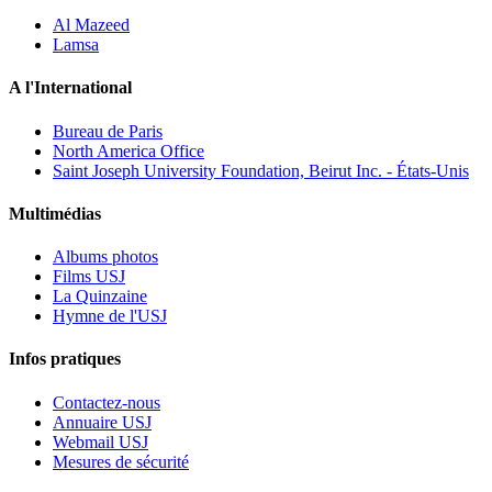
Al Mazeed
Lamsa
A l'International
Bureau de Paris
North America Office
Saint Joseph University Foundation, Beirut Inc. - États-Unis
Multimédias
Albums photos
Films USJ
La Quinzaine
Hymne de l'USJ
Infos pratiques
Contactez-nous
Annuaire USJ
Webmail USJ
Mesures de sécurité