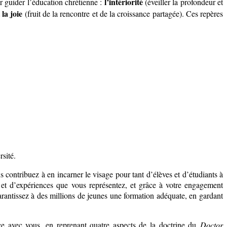
l’intériorité
r guider l’éducation chrétienne :
(éveiller la profondeur et
la joie
t
(fruit de la rencontre et de la croissance partagée). Ces repères
rsité.
s contribuez à en incarner le visage pour tant d’élèves et d’étudiants à
 et d’expériences que vous représentez, et grâce à votre engagement
garantissez à des millions de jeunes une formation adéquate, en gardant
ce avec vous, en reprenant quatre aspects de la doctrine du
Doctor