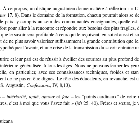
t. À ce propos, un distique augustinien donne matière à réflexion : «
tus
17, 8). Dans le domaine de la formation, chacun pourrait alors se d
 de paix, y compris au sein des communautés enseignantes, quelle est l
ort pour aller à la rencontre et répondre aux besoins des plus fragiles, 
que le savoir sera profitable à ceux qui le reçoivent, en soi et aussi et 
 est de ne plus savoir valoriser suffisamment la grande contribution que 
 hypothéquer l’avenir, et une crise de la transmission du savoir entraîne u
urire et leur pari est de réussir à éveiller des sourires au plus profond d
intérieure généralisée, à tous les âges. Nous ne pouvons fermer les yeu
cielle, en particulier, avec ses connaissances techniques, froides et st
timent de ne pas en être dignes. Le rôle des éducateurs, en revanche, es
 (S. Augustin,
Confessions
, IV, 8,13).
rs –
intériorité
,
unité
,
amour
et
joie
– les “points cardinaux” de votre m
res, c’est à moi que vous l’avez fait » (
Mt
25, 40). Frères et sœurs, je 
aticana