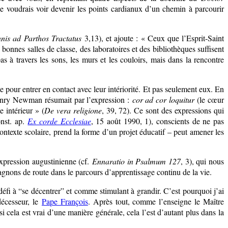
je voudrais voir devenir les points cardianux d’un chemin à parcourir
nis ad Parthos Tractatus
3,13), et ajoute : « Ceux que l’Esprit-Saint
e bonnes salles de classe, des laboratoires et des bibliothèques suffisent
as à travers les sons, les murs et les couloirs, mais dans la rencontre
 pour entrer en contact avec leur intériorité. Et pas seulement eux. En
 Henry Newman résumait par l’expression :
cor ad cor loquitur
(le cœur
 intérieur » (
De vera religione
, 39, 72). Ce sont des expressions qui
onst. ap.
Ex corde Ecclesiae
, 15 août 1990, 1), conscients de ne pas
ontexte scolaire, prend la forme d’un projet éducatif – peut amener les
 expression augustinienne (cf.
Ennaratio in Psalmum 127
, 3), qui nous
nons de route dans le parcours d’apprentissage continu de la vie.
éfi à “se décentrer” et comme stimulant à grandir. C’est pourquoi j’ai
décesseur, le
Pape François
. Après tout, comme l’enseigne le Maître
 si cela est vrai d’une manière générale, cela l’est d’autant plus dans la