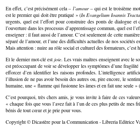
En effet, c’est précisément cela –
l’amour
– qui est le troisième mo
est le premier qui doit être pratiqué » (
In Evangelium Ioannis Tracta
urgents, quel est l’effort pour construire des ponts de dialogue et
l’ouverture dans les processus d’apprentissage commun, quel est l’eff
enseigner : il faut aussi de l’amour. C’est seulement de cette manière 
séparé de l’amour, et l’une des difficultés actuelles de nos sociétés
Mais attention : nuire au rôle social et culturel des formateurs, c’est
Et le dernier mot-clé est
joie
. Les vrais maîtres enseignent avec le so
est préoccupant de voir se développer les symptômes d’une fragilité 
efforcer d’en identifier les raisons profondes. L’intelligence artifi
l’illusion de ne pas avoir besoin des autres ou, pire encore, le sen
humaine, une « flamme qui fusionne les âmes et en fait une seule »
C’est pourquoi, très chers amis, je vous invite à faire de ces valeu
« chaque fois que vous l’avez fait à l’un de ces plus petits de mes frè
bénis de tout cœur et je prie pour vous.
Copyright © Dicastère pour la Communication - Libreria Editrice V