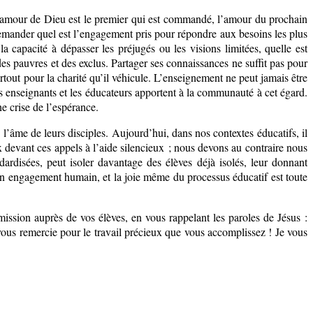
 L’amour de Dieu est le premier qui est commandé, l’amour du prochain
emander quel est l’engagement pris pour répondre aux besoins les plus
a capacité à dépasser les préjugés ou les visions limitées, quelle est
des pauvres et des exclus. Partager ses connaissances ne suffit pas pour
surtout pour la charité qu’il véhicule. L’enseignement ne peut jamais être
les enseignants et les éducateurs apportent à la communauté à cet égard.
ne crise de l’espérance.
e l’âme de leurs disciples. Aujourd’hui, dans nos contextes éducatifs, il
x devant ces appels à l’aide silencieux ; nous devons au contraire nous
andardisées, peut isoler davantage des élèves déjà isolés, leur donnant
t un engagement humain, et la joie même du processus éducatif est toute
ission auprès de vos élèves, en vous rappelant les paroles de Jésus :
vous remercie pour le travail précieux que vous accomplissez ! Je vous