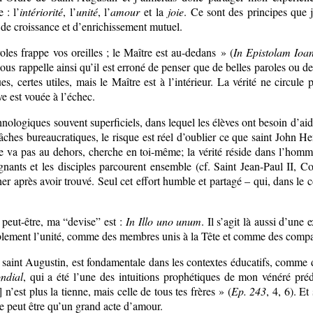
 : l’
intériorité
, l’
unité
, l’
amour
et la
joie
. Ce sont des principes que 
de croissance et d’enrichissement mutuel.
oles frappe vos oreilles ; le Maître est au-dedans » (
In Epistolam Ioan
 nous rappelle ainsi qu’il est erroné de penser que de belles paroles ou d
certes utiles, mais le Maître est à l’intérieur. La vérité ne circule p
ve est vouée à l’échec.
ologiques souvent superficiels, dans lequel les élèves ont besoin d’aide
tâches bureaucratiques, le risque est réel d’oublier ce que saint John
 va pas au dehors, cherche en toi-même; la vérité réside dans l’homme
nants et les disciples parcourent ensemble (cf. Saint Jean-Paul II, C
 après avoir trouvé. Seul cet effort humble et partagé – qui, dans le c
peut-être, ma “devise” est :
In Illo uno unum
. Il s’agit là aussi d’une
ablement l’unité, comme des membres unis à la Tête et comme des compag
saint Augustin, est fondamentale dans les contextes éducatifs, comme d
ndial
, qui a été l’une des intuitions prophétiques de mon vénéré pré
 n’est plus la tienne, mais celle de tous tes frères » (
Ep. 243
, 4, 6). Et
ne peut être qu’un grand acte d’amour.