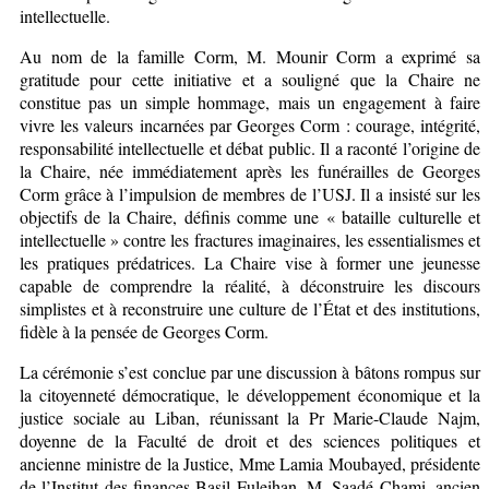
intellectuelle.
Au nom de la famille Corm, M. Mounir Corm a exprimé sa
gratitude pour cette initiative et a souligné que la Chaire ne
constitue pas un simple hommage, mais un engagement à faire
vivre les valeurs incarnées par Georges Corm : courage, intégrité,
responsabilité intellectuelle et débat public. Il a raconté l’origine de
la Chaire, née immédiatement après les funérailles de Georges
Corm grâce à l’impulsion de membres de l’USJ. Il a insisté sur les
objectifs de la Chaire, définis comme une « bataille culturelle et
intellectuelle » contre les fractures imaginaires, les essentialismes et
les pratiques prédatrices. La Chaire vise à former une jeunesse
capable de comprendre la réalité, à déconstruire les discours
simplistes et à reconstruire une culture de l’État et des institutions,
fidèle à la pensée de Georges Corm.
La cérémonie s’est conclue par une discussion à bâtons rompus sur
la citoyenneté démocratique, le développement économique et la
justice sociale au Liban, réunissant la Pr Marie-Claude Najm,
doyenne de la Faculté de droit et des sciences politiques et
ancienne ministre de la Justice, Mme Lamia Moubayed, présidente
de l’Institut des finances Basil Fuleihan, M. Saadé Chami, ancien