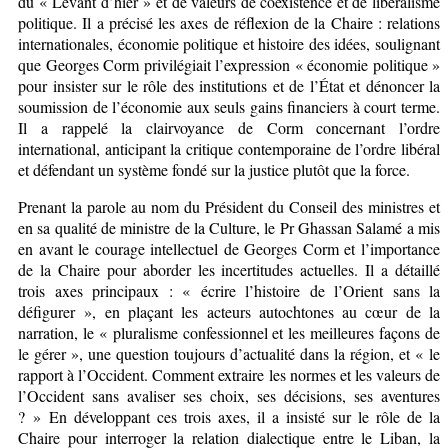
du « Levant d’hier » et de valeurs de coexistence et de libéralisme
politique. Il a précisé les axes de réflexion de la Chaire : relations
internationales, économie politique et histoire des idées, soulignant
que Georges Corm privilégiait l’expression « économie politique »
pour insister sur le rôle des institutions et de l’État et dénoncer la
soumission de l’économie aux seuls gains financiers à court terme.
Il a rappelé la clairvoyance de Corm concernant l’ordre
international, anticipant la critique contemporaine de l’ordre libéral
et défendant un système fondé sur la justice plutôt que la force.
Prenant la parole au nom du Président du Conseil des ministres et
en sa qualité de ministre de la Culture, le Pr Ghassan Salamé a mis
en avant le courage intellectuel de Georges Corm et l’importance
de la Chaire pour aborder les incertitudes actuelles. Il a détaillé
trois axes principaux : « écrire l’histoire de l’Orient sans la
défigurer », en plaçant les acteurs autochtones au cœur de la
narration, le « pluralisme confessionnel et les meilleures façons de
le gérer », une question toujours d’actualité dans la région, et « le
rapport à l’Occident. Comment extraire les normes et les valeurs de
l’Occident sans avaliser ses choix, ses décisions, ses aventures
? » En développant ces trois axes, il a insisté sur le rôle de la
Chaire pour interroger la relation dialectique entre le Liban, la