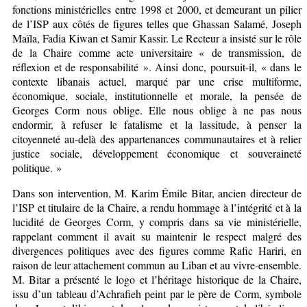
fonctions ministérielles entre 1998 et 2000, et demeurant un pilier
de l’ISP aux côtés de figures telles que Ghassan Salamé, Joseph
Maïla, Fadia Kiwan et Samir Kassir. Le Recteur a insisté sur le rôle
de la Chaire comme acte universitaire « de transmission, de
réflexion et de responsabilité ». Ainsi donc, poursuit-il, « dans le
contexte libanais actuel, marqué par une crise multiforme,
économique, sociale, institutionnelle et morale, la pensée de
Georges Corm nous oblige. Elle nous oblige à ne pas nous
endormir, à refuser le fatalisme et la lassitude, à penser la
citoyenneté au-delà des appartenances communautaires et à relier
justice sociale, développement économique et souveraineté
politique. »
Dans son intervention, M. Karim Émile Bitar, ancien directeur de
l’ISP et titulaire de la Chaire, a rendu hommage à l’intégrité et à la
lucidité de Georges Corm, y compris dans sa vie ministérielle,
rappelant comment il avait su maintenir le respect malgré des
divergences politiques avec des figures comme Rafic Hariri, en
raison de leur attachement commun au Liban et au vivre-ensemble.
M. Bitar a présenté le logo et l’héritage historique de la Chaire,
issu d’un tableau d’Achrafieh peint par le père de Corm, symbole