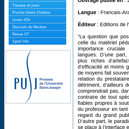
Ouvrage publié en
: 
Travaux et jours
Langue
: Francais-Ar
Proche-Orient Chrétien
Livres d'Or
Éditeur
: Editions de 
Discours du Recteur
Revue O7
"La question que pos
Sport Info
celle du matériel péd
importance cruciale
langues. D’une part,
plus riches d’artefa
d’efficacité et moins 
de moyens fait souvent
relation du prestatair
détriment, d’ailleurs d
comprendrait pas, dan
contraire de tout spé
fiables propres à sout
du professeur en tant 
regard du grand publ
D’autre part, le parad
se place à l’interface e