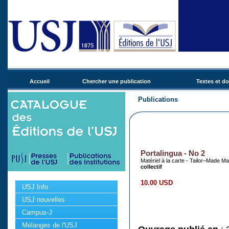
Accueil
Chercher une publication
Textes et d
Publications
Portalingua - No 2
Matériel à la carte - Tailor–Made Mat
collectif
10.00 USD
USJ Info
USJ nouvelles
Campus-J
Mélanges de l'USJ