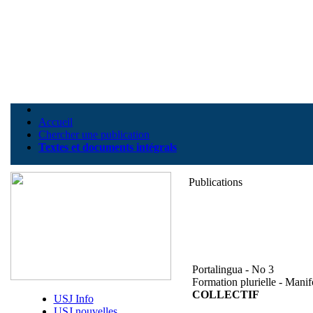
Accueil
Chercher une publication
Textes et documents intégrals
Publications
Portalingua - No 3
Formation plurielle - Manif
COLLECTIF
USJ Info
USJ nouvelles