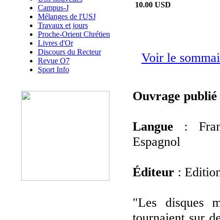
10.00 USD
Campus-J
Mélanges de l'USJ
Travaux et jours
Proche-Orient Chrétien
Livres d'Or
Discours du Recteur
Voir le sommai
Revue O7
Sport Info
Ouvrage publié
Langue
: Franc
Espagnol
Éditeur
: Editio
"Les disques mi
tournaient sur d