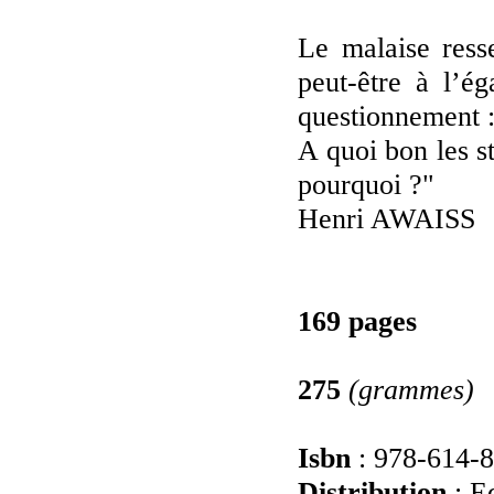
Le malaise resse
peut-être à l’é
questionnement 
A quoi bon les s
pourquoi ?"
Henri AWAISS
169 pages
275
(grammes)
Isbn
: 978-614-
Distribution
: Ed